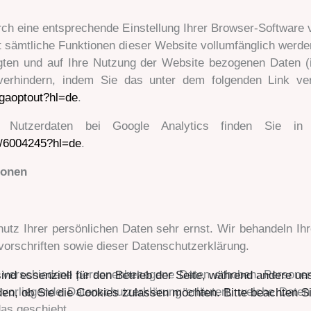
ch eine entsprechende Einstellung Ihrer Browser-Software ve
ht sämtliche Funktionen dieser Website vollumfänglich werd
ten und auf Ihre Nutzung der Website bezogenen Daten (i
verhindern, indem Sie das unter dem folgenden Link ver
/gaoptout?hl=de
.
Nutzerdaten bei Google Analytics finden Sie in d
r/6004245?hl=de
.
ionen
utz Ihrer persönlichen Daten sehr ernst. Wir behandeln I
orschriften sowie dieser Datenschutzerklärung.
 verschiedene personenbezogene Daten erhoben. Personen
ind essenziell für den Betrieb der Seite, während andere un
e vorliegende Datenschutzerklärung erläutert, welche Date
en, ob Sie die Cookies zulassen möchten. Bitte beachten Si
as geschieht.