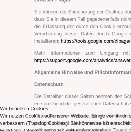
Sie können die Speicherung der Cookies dur
dass Sie in diesem Fall gegebenenfalls nic
die Erfassung der durch den Cookie erzeug
Verarbeitung dieser Daten durch Google 
installieren:
https://tools.google.com/dlpage
Mehr Informationen zum Umgang mit 
https://support.google.com/analytics/answe
Allgemeine Hinweise und Pflichtinformat
Datenschutz
Die Betreiber dieser Seiten nehmen den Sch
entsprechend der gesetzlichen Datenschutzv
Wir benutzen Cookies
Wenn Sie diese Website benutzen, werden
Wir nutzen Cookies auf unserer Website. Einige von ihnen s
persönlich identifiziert werden können. Di
verbessern (Tracking Cookies). Sie können selbst entscheid
erläutert auch, wie und zu welchem Zweck d
Funktionalitäten der Seite zur Verfügung stehen.