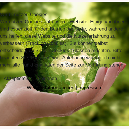
Wir benutzen Cookies
Wir nutzen Cookies auf unserer Website. Einige von ihnen
sind essenziell für den Betrieb der Seite, während andere
uns helfen, diese Website und die Nutzererfahrung zu
verbessern (Tracking Cookies). Sie können selbst
entscheiden, ob Sie die Cookies zulassen möchten. Bitte
beachten Sie, dass bei einer Ablehnung womöglich nicht
mehr alle Funktionalitäten der Seite zur Verfügung stehen.
Akzeptieren
Ablehnen
Weitere Informationen
|
Impressum