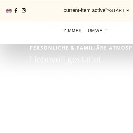
HISTORISCHER ALTBAUCHARAKTER
HONIGM
Sprache auswählen
current-item active">
START
ZIMMER
UMWELT
PERSÖNLICHE & FAMILIÄRE ATMOS
Liebevoll gestaltet
HONIGMOND BOUTIQUE HOTEL & SE
Im Herzen Berlins
GEMÜTLICHE SITZECKEN ZWISCHEN
Begrünter Innenhof