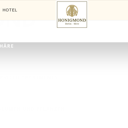
OND
HOTEL
PHÄRE
RVICED APARTMENTS
 BLUMEN UND PFLANZEN