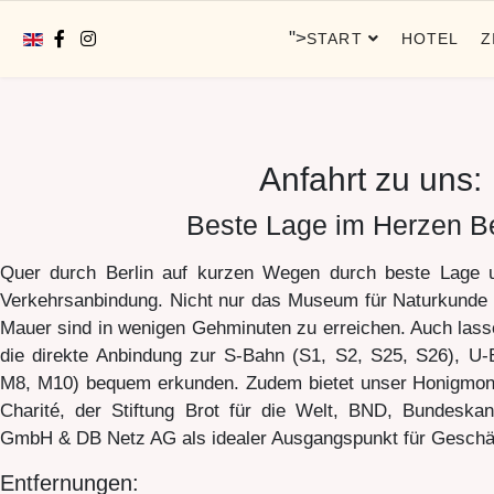
Sprache auswählen
">
START
HOTEL
Z
Anfahrt zu uns:
Beste Lage im Herzen Be
Quer durch Berlin auf kurzen Wegen durch beste Lage un
Verkehrsanbindung. Nicht nur das Museum für Naturkunde u
Mauer sind in wenigen Gehminuten zu erreichen. Auch lass
die direkte Anbindung zur S-Bahn (S1, S2, S25, S26), U
M8, M10) bequem erkunden. Zudem bietet unser Honigmond
Charité, der Stiftung Brot für die Welt, BND, Bundeska
GmbH & DB Netz AG als idealer Ausgangspunkt für Geschäf
Entfernungen: